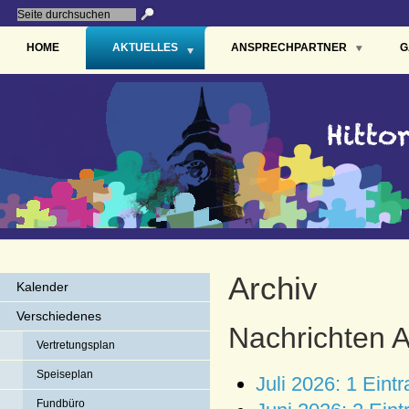
HOME
AKTUELLES
ANSPRECHPARTNER
G
Archiv
Kalender
Verschiedenes
Nachrichten A
Vertretungsplan
Speiseplan
Juli 2026: 1 Eintr
Fundbüro