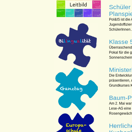
Schüler
Planspi
Pol&IS ist die
Jugendoffizie
SchülerInnen..
Klasse 5
Überraschend 
Pokal für die
Sonnenschein 
Minister
Die Entwicklun
präsentieren, 
Grundkurses K
Baum-Pf
Am 2. Mai war
Lese-AG eine "
Rosengewächs
Herrlic