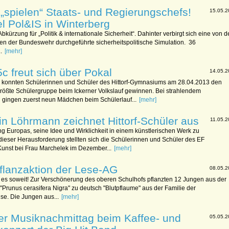
 „spielen“ Staats- und Regierungschefs!
15.05.2
el Pol&IS in Winterberg
 Abkürzung für „Politik & internationale Sicherheit“. Dahinter verbirgt sich eine von 
ren der Bundeswehr durchgeführte sicherheitspolitische Simulation. 36
.
[mehr]
c freut sich über Pokal
14.05.2
konnten Schülerinnen und Schüler des Hittorf-Gymnasiums am 28.04.2013 den
 größte Schülergruppe beim Ickerner Volkslauf gewinnen. Bei strahlendem
gingen zuerst neun Mädchen beim Schülerlauf...
[mehr]
in Löhrmann zeichnet Hittorf-Schüler aus
11.05.
g Europas, seine Idee und Wirklichkeit in einem künstlerischen Werk zu
dieser Herausforderung stellten sich die Schülerinnen und Schüler des EF
unst bei Frau Marchelek im Dezember...
[mehr]
lanzaktion der Lese-AG
08.05.2
 es soweit! Zur Verschönerung des oberen Schulhofs pflanzten 12 Jungen aus der
Prunus cerasifera Nigra" zu deutsch "Blutpflaume" aus der Familie der
e. Die Jungen aus...
[mehr]
her Musiknachmittag beim Kaffee- und
05.05.2