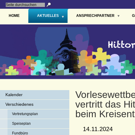
HOME
AKTUELLES
ANSPRECHPARTNER
G
Vorlesewettb
Kalender
vertritt das 
Verschiedenes
beim Kreisen
Vertretungsplan
Speiseplan
14.11.2024
Fundbüro