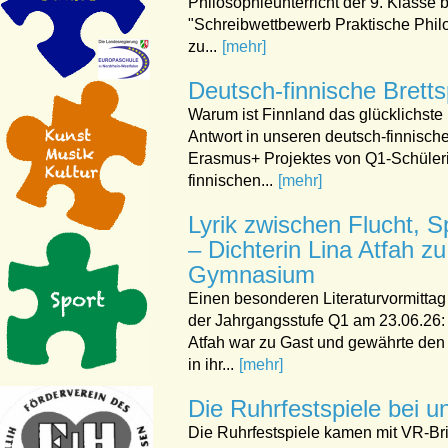
Philosophieunterricht der 9. Klass
"Schreibwettbewerb Praktische Phil
zu...
[mehr]
Deutsch-finnische Brett
Warum ist Finnland das glücklichste L
Antwort in unseren deutsch-finnisch
Erasmus+ Projektes von Q1-Schüleri
finnischen...
[mehr]
Lyrik zwischen Flucht, S
– Dichterin Lina Atfah zu
Gymnasium
Einen besonderen Literaturvormittag
der Jahrgangsstufe Q1 am 23.06.26: 
Atfah war zu Gast und gewährte den 
in ihr...
[mehr]
Die Ruhrfestspiele bei 
Die Ruhrfestspiele kamen mit VR-Bril