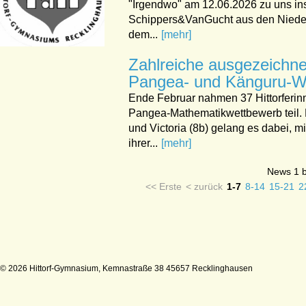
"Irgendwo" am 12.06.2026 zu uns i
Schippers&VanGucht aus den Niede
dem...
[mehr]
Zahlreiche ausgezeichne
Pangea- und Känguru-W
Ende Februar nahmen 37 Hittorferin
Pangea-Mathematikwettbewerb teil. K
und Victoria (8b) gelang es dabei, m
ihrer...
[mehr]
News 1 b
<< Erste
< zurück
1-7
8-14
15-21
2
© 2026 Hittorf-Gymnasium, Kemnastraße 38 45657 Recklinghausen