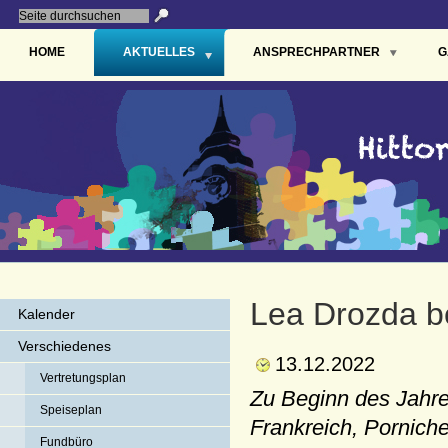
HOME
AKTUELLES
ANSPRECHPARTNER
G
Lea Drozda be
Kalender
Verschiedenes
13.12.2022
Vertretungsplan
Zu Beginn des Jahre
Speiseplan
Frankreich, Porniche
Fundbüro