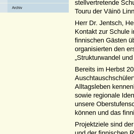
stellvertretende Schu
Archiv
Touru der Väinö Lin
Herr Dr. Jentsch, H
Kontakt zur Schule in
finnischen Gästen ü
organisierten den 
„Strukturwandel und 
Bereits im Herbst 2
Auschtauschschüler*
Alltagsleben kenne
sowie regionale Ide
unsere Oberstufens
können und das finn
Projektziele sind de
und der finnischen 