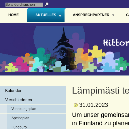
HOME
AKTUELLES
ANSPRECHPARTNER
G
Lämpimästi te
Kalender
Verschiedenes
31.01.2023
Vertretungsplan
Um unser gemeinsam
Speiseplan
in Finnland zu plan
Fundbüro