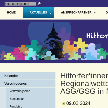
HOME
AKTUELLES
ANSPRECHPARTNER
G
Hittorfer*inne
Kalender
Regionalwett
Verschiedenes
ASG/GSG in 
Vertretungsplan
Speiseplan
09.02.2024
Fundbüro