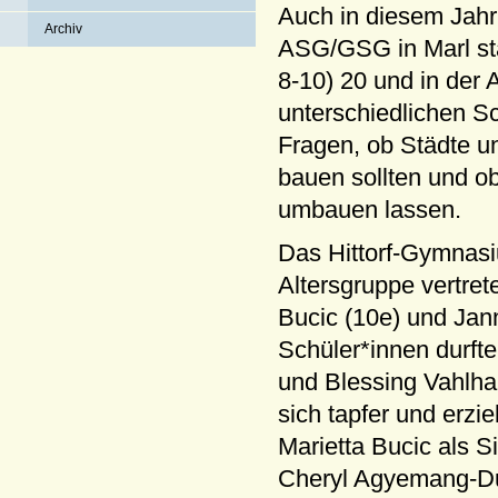
Auch in diesem Jahr
Archiv
ASG/GSG in Marl sta
8-10) 20 und in der 
unterschiedlichen Sc
Fragen, ob Städte 
bauen sollten und o
umbauen lassen.
Das Hittorf-Gymnasi
Altersgruppe vertret
Bucic (10e) und Jann
Schüler*innen durft
und Blessing Vahlhau
sich tapfer und erzi
Marietta Bucic als S
Cheryl Agyemang-Dua