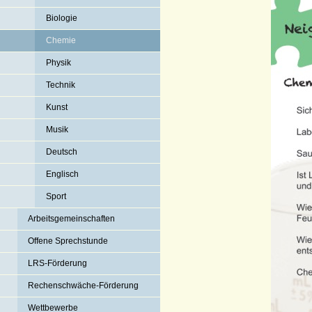
Biologie
Chemie
Physik
Technik
Kunst
Musik
Deutsch
Englisch
Sport
Arbeitsgemeinschaften
Offene Sprechstunde
LRS-Förderung
Rechenschwäche-Förderung
Wettbewerbe